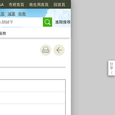
&A
市府首頁
衛生局首頁
回首頁
疫苗
減重
衛教
進階搜尋
服務
分
享
《